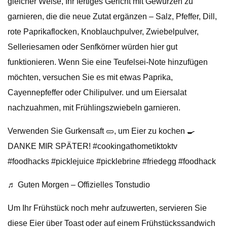
gleicher Weise, Ihr fertiges Gericht mit Gewürzen zu
garnieren, die die neue Zutat ergänzen – Salz, Pfeffer, Dill,
rote Paprikaflocken, Knoblauchpulver, Zwiebelpulver,
Selleriesamen oder Senfkörner würden hier gut
funktionieren. Wenn Sie eine Teufelsei-Note hinzufügen
möchten, versuchen Sie es mit etwas Paprika,
Cayennepfeffer oder Chilipulver. und um Eiersalat
nachzuahmen, mit Frühlingszwiebeln garnieren.
Verwenden Sie Gurkensaft 🥒, um Eier zu kochen 🍳
DANKE MIR SPÄTER! #cookingathometiktoktv
#foodhacks #picklejuice #picklebrine #friedegg #foodhack
♬ Guten Morgen – Offizielles Tonstudio
Um Ihr Frühstück noch mehr aufzuwerten, servieren Sie
diese Eier über Toast oder auf einem Frühstückssandwich