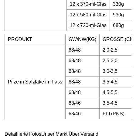
12 x 370-ml-Glas
330g
12 x 580-ml-Glas
530g
12 x 720-ml-Glas
680g
PRODUKT
GW/NW(KG)
GRÖSSE (CM)
68/48
2,0-2,5
68/48
2,5-3,0
68/48
3,0-3,5
Pilze in Salzlake im Fass
68/48
3,5-4,5
68/48
4,5-5,5
68/46
3,5-4,5
68/46
FLT(PNS)
Detaillierte FotosUnser Markt:Über Versand: