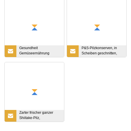
Gesundheit
P&S-Pilzkonserven, in
Gemüseernährung
Scheiben geschnitten,
Gesundheit Gefrorener
bestes Chinaprodukt
Brokkoli
Zarter frischer ganzer
Shiitake-Pilz,
Champignon-Pilz frisch