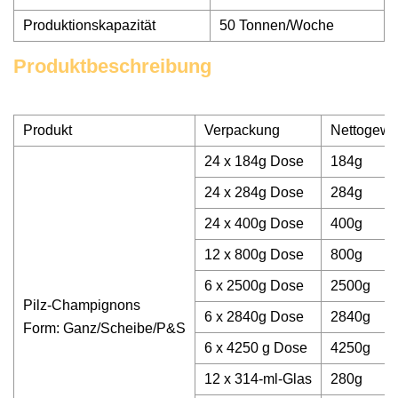
Produktionskapazität
50 Tonnen/Woche
Produktbeschreibung
Produkt
Verpackung
Nettogewi
24 x 184g Dose
184g
24 x 284g Dose
284g
24 x 400g Dose
400g
12 x 800g Dose
800g
6 x 2500g Dose
2500g
Pilz-Champignons
6 x 2840g Dose
2840g
Form: Ganz/Scheibe/P&S
6 x 4250 g Dose
4250g
12 x 314-ml-Glas
280g