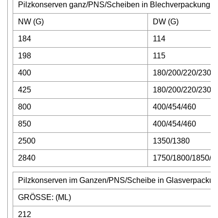
Pilzkonserven ganz/PNS/Scheiben in Blechverpackung
NW (G)
DW (G)
184
114
198
115
400
180/200/220/230
425
180/200/220/230
800
400/454/460
850
400/454/460
2500
1350/1380
2840
1750/1800/1850/1
Pilzkonserven im Ganzen/PNS/Scheibe in Glasverpacku
GRÖSSE: (ML)
212