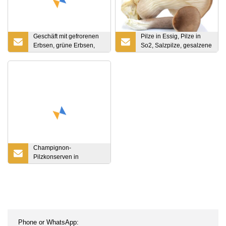
Geschäft mit gefrorenen
Pilze in Essig, Pilze in
Erbsen, grüne Erbsen,
So2, Salzpilze, gesalzene
IQF-
Pilze, konservierte Pilze
Schnellgefriermaschine,
in Fässern,
gefrorene Erbsen, IQF-
Scheiben/Ganze
Verarbeitung
Champignon-
Pilzkonserven in
Salzlake/So2, Packung im
Fass, ganz, in Scheiben
schneiden